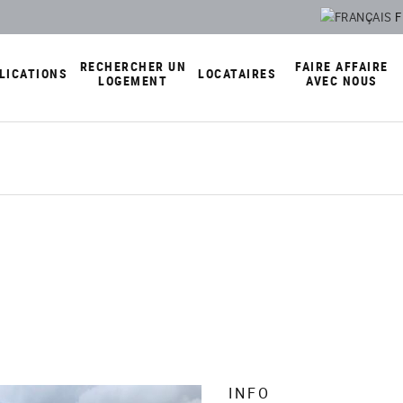
F
RECHERCHER UN
FAIRE AFFAIRE
LICATIONS
LOCATAIRES
LOGEMENT
AVEC NOUS
Bail et règlement d'immeuble
Logement subventionné
Offrez vos logements
de presse
Renouvellement du bail
Logement abordable
Proposez vos services
Paiement du loyer
Logement adapté
Faites carrière avec nous
Transfert de logement
Service d'aide à la recherche de
Espace partenaires
logement
mation
Clés
uels
Stationnement et déneigement
Réparation et extermination
Services communautaires
Vie associative
INFO