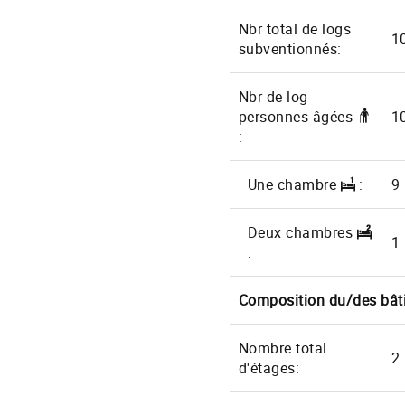
Nbr total de logs
1
subventionnés:
Nbr de log
personnes âgées
1
:
Une chambre
:
9
Deux chambres
1
:
Composition du/des bât
Nombre total
2
d'étages: