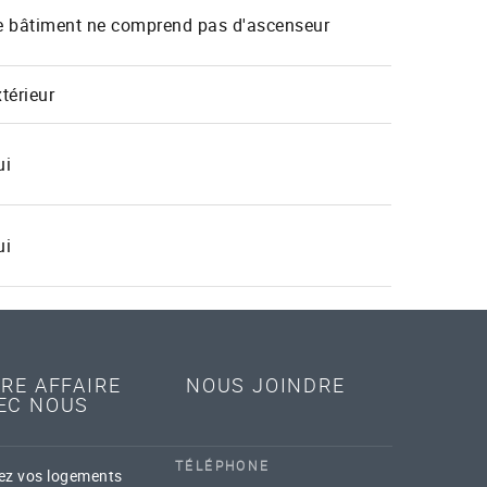
e bâtiment ne comprend pas d'ascenseur
térieur
ui
ui
IRE AFFAIRE
NOUS JOINDRE
EC NOUS
TÉLÉPHONE
ez vos logements