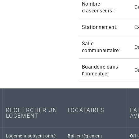
Nombre
C
d'ascenseurs :
Stationnement:
Ex
Salle
O
communautaire:
Buanderie dans
O
l'immeuble:
RECHERCHER UN
LOCATAIRES
FA
LOGEMENT
AV
Logement subventionné
Bail et règlement
Offr