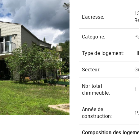
Demande d'aide et plaintes
1
L'adresse:
R
Catégorie:
P
Type de logement:
H
Secteur:
G
Nbr total
1
d'immeuble:
Année de
1
construction:
Composition des logem