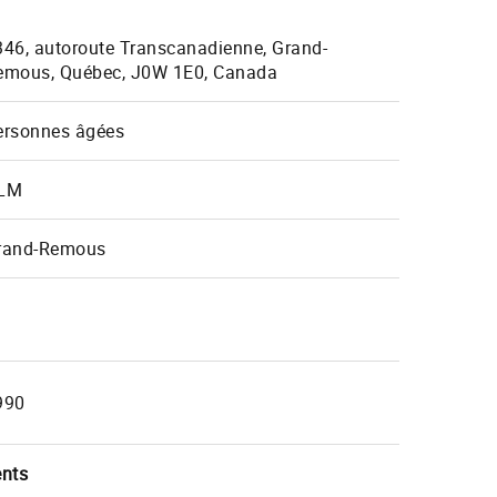
346, autoroute Transcanadienne, Grand-
emous, Québec, J0W 1E0, Canada
ersonnes âgées
LM
rand-Remous
990
ents