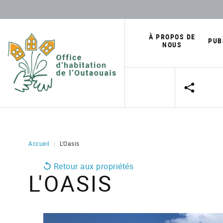
À PROPOS DE
PUB
NOUS
Nouvelles
Mission, vision et valeurs
Communiqués 
Planification stratégique
Connexion
Structure de l'organisation
Flash-Parc
Programmes d'habitation
Accueil
L'Oasis
|
Outils d'infor
Parc immobilier
Rapports ann
Retour aux propriétés
Centre de services
L'OASIS