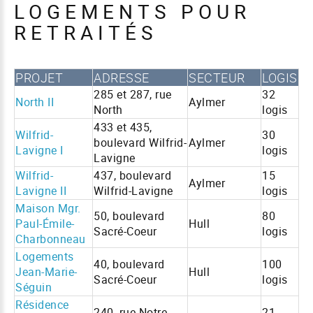
LOGEMENTS POUR
RETRAITÉS
PROJET
ADRESSE
SECTEUR
LOGIS
285 et 287, rue
32
North II
Aylmer
North
logis
433 et 435,
Wilfrid-
30
boulevard Wilfrid-
Aylmer
Lavigne I
logis
Lavigne
Wilfrid-
437, boulevard
15
Aylmer
Lavigne II
Wilfrid-Lavigne
logis
Maison Mgr.
50, boulevard
80
Paul-Émile-
Hull
Sacré-Coeur
logis
Charbonneau
Logements
40, boulevard
100
Jean-Marie-
Hull
Sacré-Coeur
logis
Séguin
Résidence
240, rue Notre-
21