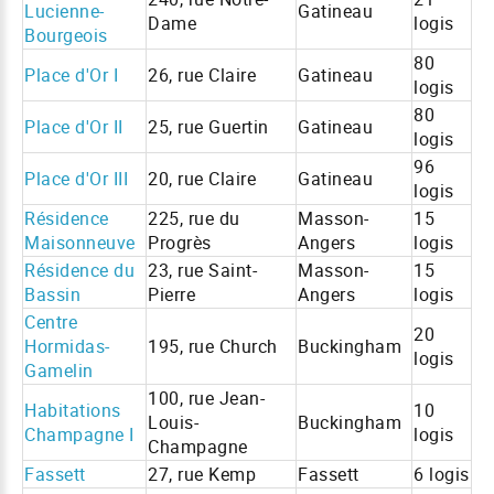
Lucienne-
Gatineau
Dame
logis
Bourgeois
80
Place d'Or I
26, rue Claire
Gatineau
logis
80
Place d'Or II
25, rue Guertin
Gatineau
logis
96
Place d'Or III
20, rue Claire
Gatineau
logis
Résidence
225, rue du
Masson-
15
Maisonneuve
Progrès
Angers
logis
Résidence du
23, rue Saint-
Masson-
15
Bassin
Pierre
Angers
logis
Centre
20
Hormidas-
195, rue Church
Buckingham
logis
Gamelin
100, rue Jean-
Habitations
10
Louis-
Buckingham
Champagne I
logis
Champagne
Fassett
27, rue Kemp
Fassett
6 logis