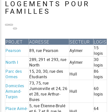
LOGEMENTS POUR
FAMILLES
PROJET
ADRESSE
SECTEUR
LOGIS
15
Pearson
89, rue Pearson
Aylmer
logis
289, 291 et 293, rue
30
North I
Aylmer
North
logis
Parc des
15, 20, 30, rue des
86
Hull
Ormes
Étudiants
logis
73, 75, rue
Domiciles
Jumonville et 24, 26
60
Armand-
Hull
et 28, rue Arthur-
logis
Turpin
Buies
5, rue Étienne-Brulé
Place Aimé-
64
et 6, 7 et 8, rue le
Hull