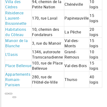
Villa des
94, chemin de la
10
Chénéville
Cèdres
Petite Nation
logis
Résidence
15
Laurent-
170, rue Laval
Papineauville
logis
Bissonnette
Habitations
10, chemin des
20
La Pêche
du Côteau
Fondateurs
logis
Manoir de la
Val-des-
15
3, rue du Manoir
Blanche
Monts
logis
1346, autoroute
Grand-
10
L’Oasis
Transcanadienne
Remous
logis
103, rue de Place
15
Place Bellevue
Val-des-Bois
Bellevue
logis
Appartements
280, rue de
40
Romain-
Thurso
l’Hôtel-de-Ville
logis
Parisien