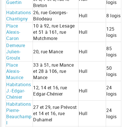
Guertin
logis
Breton
Habitations
26, rue Georges-
Hull
8 logis
Chantigny
Bilodeau
Place
10 à 92, rue Lesage
125
Alexis-
et 51 à 161, rue
Hull
logis
Caron
Mutchmore
Demeure
85
Julien-
20, rue Mance
Hull
logis
Groulx
Place
33 à 51, rue Mance
50
Alexis-
et 28 à 106, rue
Hull
logis
Maurice
Mance
Habitations
12, 14 et 16, rue
24
J.-Edgar-
Hull
Edgar-Chénier
logis
Chénier
Habitations
27 et 29, rue Prévost
Pierre-
24
et 14 et 16, rue
Hull
Beauchamp
logis
Duhamel
I