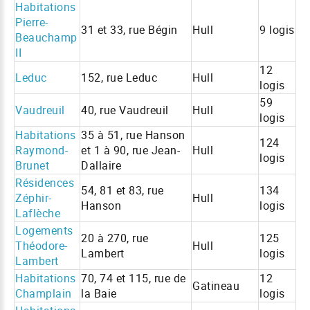
Habitations
Pierre-
31 et 33, rue Bégin
Hull
9 logis
Beauchamp
II
12
Leduc
152, rue Leduc
Hull
logis
59
Vaudreuil
40, rue Vaudreuil
Hull
logis
Habitations
35 à 51, rue Hanson
124
Raymond-
et 1 à 90, rue Jean-
Hull
logis
Brunet
Dallaire
Résidences
54, 81 et 83, rue
134
Zéphir-
Hull
Hanson
logis
Laflèche
Logements
20 à 270, rue
125
Théodore-
Hull
Lambert
logis
Lambert
Habitations
70, 74 et 115, rue de
12
Gatineau
Champlain
la Baie
logis