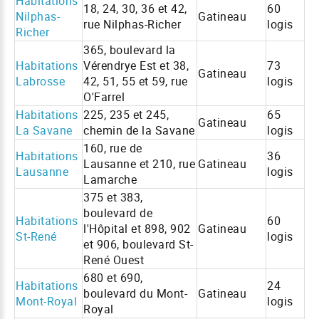
Habitations
18, 24, 30, 36 et 42,
60
Nilphas-
Gatineau
rue Nilphas-Richer
logis
Richer
365, boulevard la
Habitations
Vérendrye Est et 38,
73
Gatineau
Labrosse
42, 51, 55 et 59, rue
logis
O'Farrel
Habitations
225, 235 et 245,
65
Gatineau
La Savane
chemin de la Savane
logis
160, rue de
Habitations
36
Lausanne et 210, rue
Gatineau
Lausanne
logis
Lamarche
375 et 383,
boulevard de
Habitations
60
l'Hôpital et 898, 902
Gatineau
St-René
logis
et 906, boulevard St-
René Ouest
680 et 690,
Habitations
24
boulevard du Mont-
Gatineau
Mont-Royal
logis
Royal