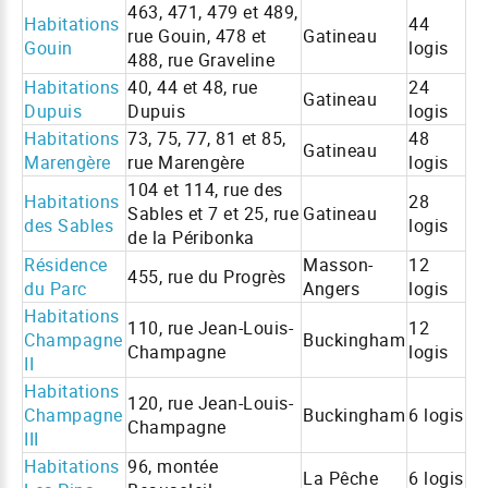
463, 471, 479 et 489,
Habitations
44
rue Gouin, 478 et
Gatineau
Gouin
logis
488, rue Graveline
Habitations
40, 44 et 48, rue
24
Gatineau
Dupuis
Dupuis
logis
Habitations
73, 75, 77, 81 et 85,
48
Gatineau
Marengère
rue Marengère
logis
104 et 114, rue des
Habitations
28
Sables et 7 et 25, rue
Gatineau
des Sables
logis
de la Péribonka
Résidence
Masson-
12
455, rue du Progrès
du Parc
Angers
logis
Habitations
110, rue Jean-Louis-
12
Champagne
Buckingham
Champagne
logis
II
Habitations
120, rue Jean-Louis-
Champagne
Buckingham
6 logis
Champagne
III
Habitations
96, montée
La Pêche
6 logis