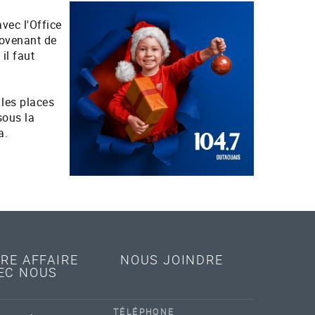
vec l'Office
rovenant de
il faut
 les places
sous la
a.
IRE AFFAIRE
NOUS JOINDRE
EC NOUS
TÉLÉPHONE