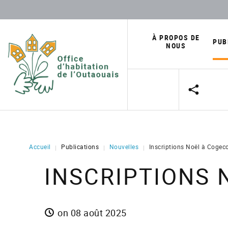
À PROPOS DE
PUB
NOUS
Nouvelles
Mission, vision et valeurs
Communiqués 
Planification stratégique
Connexion
Structure de l'organisation
Flash-Parc
Programmes d'habitation
Accueil
Publications
Nouvelles
Inscriptions Noël à Cogec
|
|
|
Outils d'infor
Parc immobilier
INSCRIPTIONS 
Rapports ann
Centre de services
on 08 août 2025