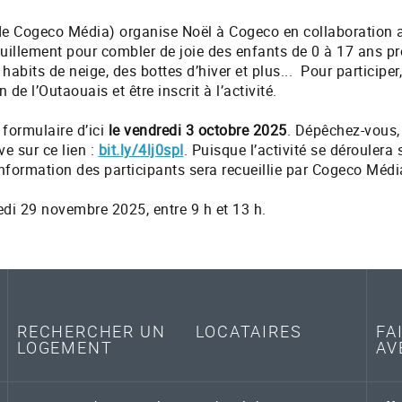
Demande d'aide et plaintes
de Cogeco Média) organise Noël à Cogeco en collaboration a
ouillement pour combler de joie des enfants de 0 à 17 ans p
bits de neige, des bottes d’hiver et plus... Pour participer, 
de l’Outaouais et être inscrit à l’activité.
 formulaire d’ici
le vendredi 3 octobre 2025
. Dépêchez-vous,
ve sur ce lien :
bit.ly/4lj0spI
. Puisque l’activité se déroulera 
information des participants sera recueillie par Cogeco Médi
medi 29 novembre 2025, entre 9 h et 13 h.
RECHERCHER UN
LOCATAIRES
FA
LOGEMENT
AV